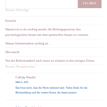
Psychologischen
SUCHEN
Ansatz
Mit
Neuste Beiträge
Dem
Spirituellen
Ansatz
Erwache
Zu
Vereinen
Warum ich es als wichtig ansehe, für Heilungsprozesse den
psychologischen Ansatz mit dem spirituellen Ansatz zu vereinen
Warum Schattenarbeit wichtig ist…
Ohn-macht
Von der Bedeutsamkeit nach innen zu schauen in den jetzigen Zeiten
Neuste Kommentare
CaH
zu
Wandel
März 9, 2022
Das freut mich, dass die Worte stärkend sind. Vielen Dank für die
Rückmeldung und die weitere Kunst, die damit passiert.