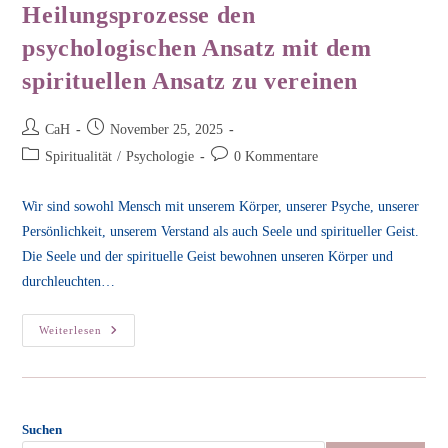
Heilungsprozesse den
psychologischen Ansatz mit dem
spirituellen Ansatz zu vereinen
Beitrags-
Beitrag
CaH
November 25, 2025
Autor:
veröffentlicht:
Beitrags-
Beitrags-
Spiritualität
/
Psychologie
0 Kommentare
Kategorie:
Kommentare:
Wir sind sowohl Mensch mit unserem Körper, unserer Psyche, unserer
Persönlichkeit, unserem Verstand als auch Seele und spiritueller Geist.
Die Seele und der spirituelle Geist bewohnen unseren Körper und
durchleuchten…
Warum
Weiterlesen
Ich
Es
Als
Wichtig
Ansehe,
Für
Heilungsprozesse
Suchen
Den