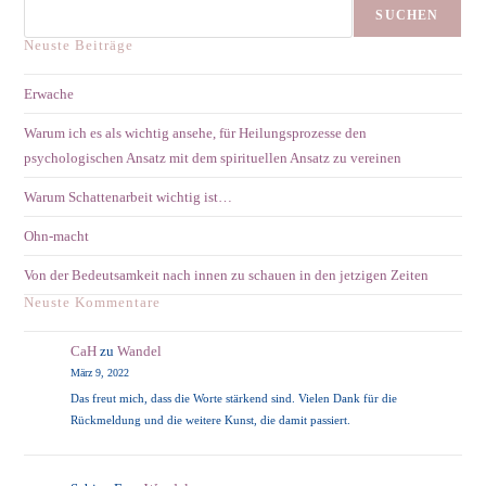
Psychologischen
SUCHEN
Ansatz
Mit
Neuste Beiträge
Dem
Spirituellen
Ansatz
Erwache
Zu
Vereinen
Warum ich es als wichtig ansehe, für Heilungsprozesse den
psychologischen Ansatz mit dem spirituellen Ansatz zu vereinen
Warum Schattenarbeit wichtig ist…
Ohn-macht
Von der Bedeutsamkeit nach innen zu schauen in den jetzigen Zeiten
Neuste Kommentare
CaH
zu
Wandel
März 9, 2022
Das freut mich, dass die Worte stärkend sind. Vielen Dank für die
Rückmeldung und die weitere Kunst, die damit passiert.