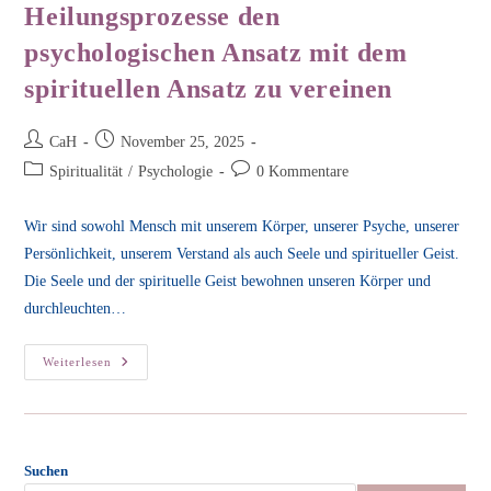
Heilungsprozesse den
psychologischen Ansatz mit dem
spirituellen Ansatz zu vereinen
Beitrags-
Beitrag
CaH
November 25, 2025
Autor:
veröffentlicht:
Beitrags-
Beitrags-
Spiritualität
/
Psychologie
0 Kommentare
Kategorie:
Kommentare:
Wir sind sowohl Mensch mit unserem Körper, unserer Psyche, unserer
Persönlichkeit, unserem Verstand als auch Seele und spiritueller Geist.
Die Seele und der spirituelle Geist bewohnen unseren Körper und
durchleuchten…
Warum
Weiterlesen
Ich
Es
Als
Wichtig
Ansehe,
Für
Heilungsprozesse
Suchen
Den