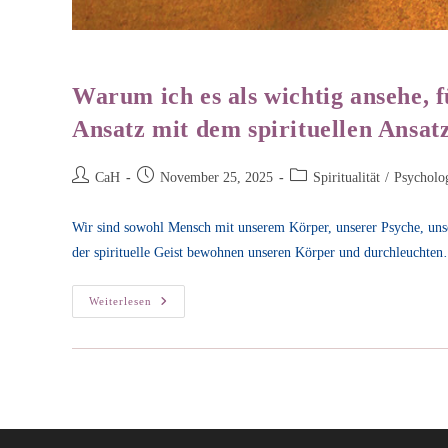
Warum ich es als wichtig ansehe, 
Ansatz mit dem spirituellen Ansat
Beitrags-
Beitrag
Beitrags-
CaH
November 25, 2025
Spiritualität
/
Psycholo
Autor:
veröffentlicht:
Kategorie:
Wir sind sowohl Mensch mit unserem Körper, unserer Psyche, unser
der spirituelle Geist bewohnen unseren Körper und durchleuchte
Warum
Weiterlesen
Ich
Es
Als
Wichtig
Ansehe,
Für
Heilungsprozesse
Den
Psychologischen
Ansatz