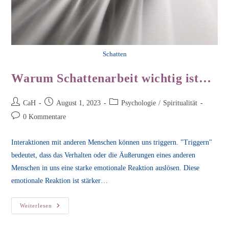
Schatten
Warum Schattenarbeit wichtig ist…
Beitrags-
Beitrag
Beitrags-
CaH
August 1, 2023
Psychologie
/
Spiritualität
Autor:
veröffentlicht:
Kategorie:
Beitrags-
0 Kommentare
Kommentare:
Interaktionen mit anderen Menschen können uns triggern. "Triggern"
bedeutet, dass das Verhalten oder die Äußerungen eines anderen
Menschen in uns eine starke emotionale Reaktion auslösen. Diese
emotionale Reaktion ist stärker…
Warum
Weiterlesen
Schattenarbeit
Wichtig
Ist…