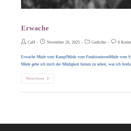
Erwache
Beitrags-
Beitrag
Beitrags-
Beitrags-
CaH
November 26, 2025
Gedichte
0 Komm
Autor:
veröffentlicht:
Kategorie:
Kommentar
Erwache Müde vom KampfMüde vom FunktionierenMüde vom S
Müde gebe ich mich der Müdigkeit hinum zu sehen, was ich festh
Erwache
Weiterlesen