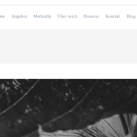
me
Angebot
Methodik
Über mich
Honorar
Kontakt
Blog