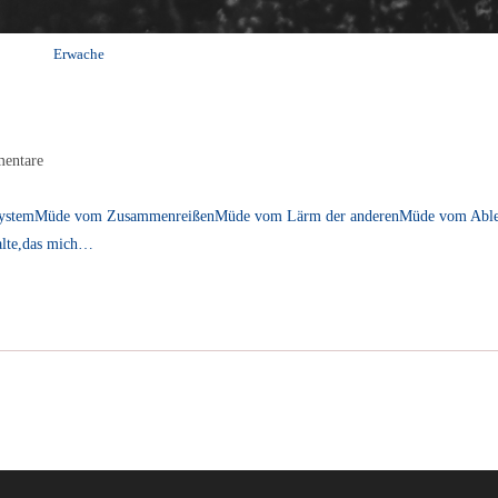
Erwache
entare
e:
ystemMüde vom ZusammenreißenMüde vom Lärm der anderenMüde vom Abl
alte,das mich…